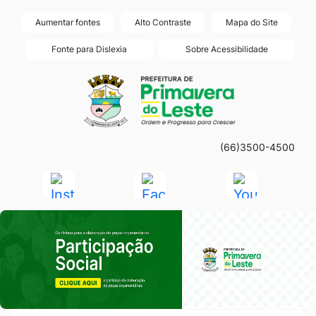
Seção
Ir
Aumentar fontes
Alto Contraste
Mapa do Site
de
para
Fonte para Dislexia
Sobre Acessibilidade
atalhos
o
Seção
Ir
e
conteúdo
do
para
links
[alt+1]
menu
a
de
Ir
principal
página
acessibilidade
para
(66)3500-4500
principal
o
do
Acessar
Acessar
Acessar
menu
site
a
a
a
[alt+2]
Seção do Primeiro Banner
Rede
Rede
Rede
Ir
Social
Social
Social
para
Instagram
Facebook
Youtube
a
busca
[alt+3]