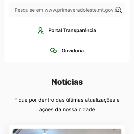
Pesquisar
Ir
para
Clique
o
para
Portal Transparência
rodapé
pesqui
[alt+4]
no
Ouvidoria
site
Seção Notícias
Notícias
Fique por dentro das últimas atualizações e
ações da nossa cidade