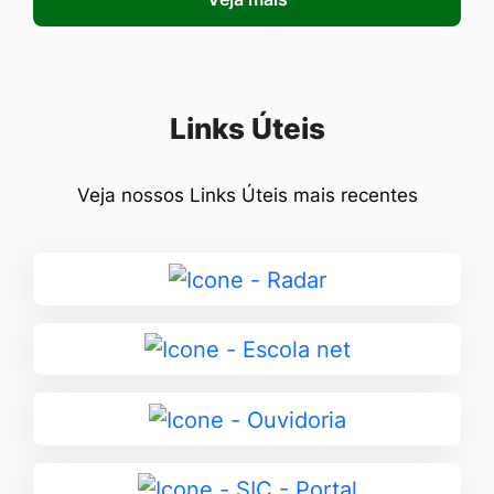
Seção Links Úteis
Links Úteis
Veja nossos Links Úteis mais recentes
Ir
para
Radar
Ir
para
Escola
Ir
net
para
Ouvidoria
Ir