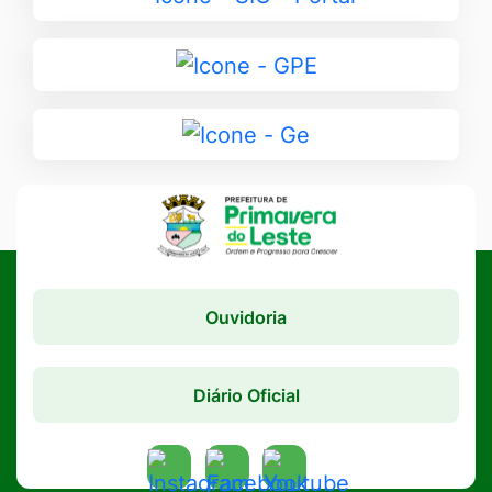
para
SIC
Ir
-
para
Portal
GPE
Ir
para
Ge
Ouvidoria
Diário Oficial
Acessar
Acessar
Acessar