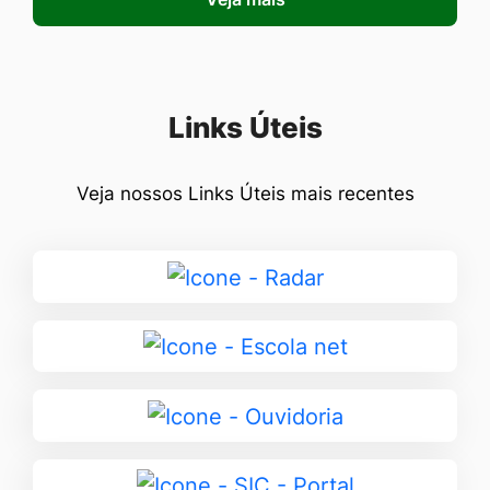
Seção Links Úteis
Links Úteis
Veja nossos Links Úteis mais recentes
Ir
para
Radar
Ir
para
Escola
Ir
net
para
Ouvidoria
Ir