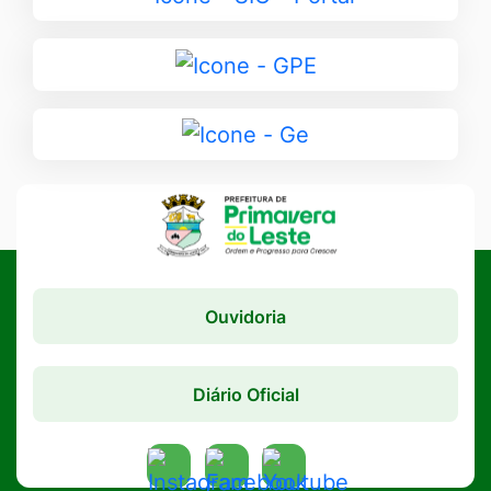
para
SIC
Ir
-
para
Portal
GPE
Ir
para
Ge
Ouvidoria
Diário Oficial
Acessar
Acessar
Acessar