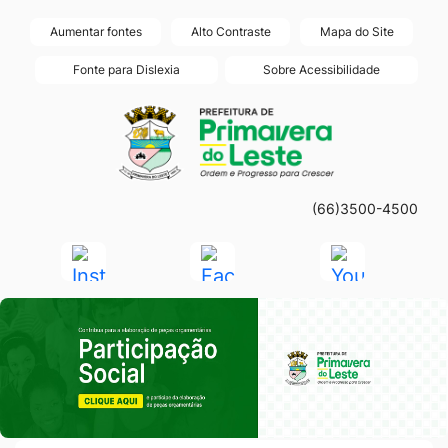
Seção
Ir
Aumentar fontes
Alto Contraste
Mapa do Site
de
para
Fonte para Dislexia
Sobre Acessibilidade
atalhos
o
Seção
Ir
e
conteúdo
do
para
links
[alt+1]
menu
a
de
Ir
principal
página
acessibilidade
para
(66)3500-4500
principal
o
do
Acessar
Acessar
Acessar
menu
site
a
a
a
[alt+2]
Seção do Primeiro Banner
Rede
Rede
Rede
Ir
Social
Social
Social
para
Instagram
Facebook
Youtube
a
busca
[alt+3]