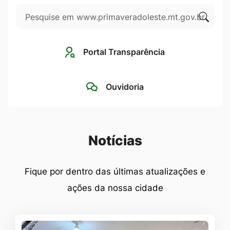
Pesquisar
Ir
para
Clique
o
para
Portal Transparência
rodapé
pesqui
[alt+4]
no
Ouvidoria
site
Seção Notícias
Notícias
Fique por dentro das últimas atualizações e
ações da nossa cidade