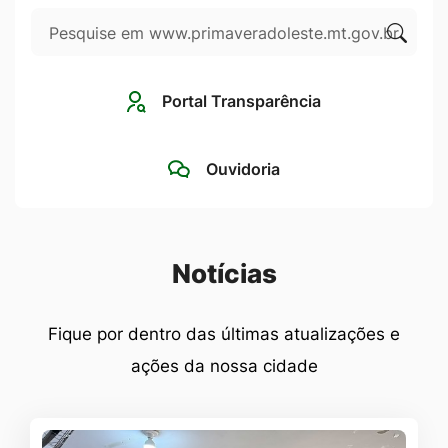
Pesquisar
Ir
para
Clique
o
para
Portal Transparência
rodapé
pesqui
[alt+4]
no
Ouvidoria
site
Seção Notícias
Notícias
Fique por dentro das últimas atualizações e
ações da nossa cidade