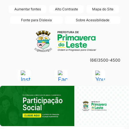
Seção
Ir
Aumentar fontes
Alto Contraste
Mapa do Site
de
para
Fonte para Dislexia
Sobre Acessibilidade
atalhos
o
Seção
Ir
e
conteúdo
do
para
links
[alt+1]
menu
a
de
Ir
principal
página
acessibilidade
para
(66)3500-4500
principal
o
do
Acessar
Acessar
Acessar
menu
site
a
a
a
[alt+2]
Seção do Primeiro Banner
Rede
Rede
Rede
Ir
Social
Social
Social
para
Instagram
Facebook
Youtube
a
busca
[alt+3]