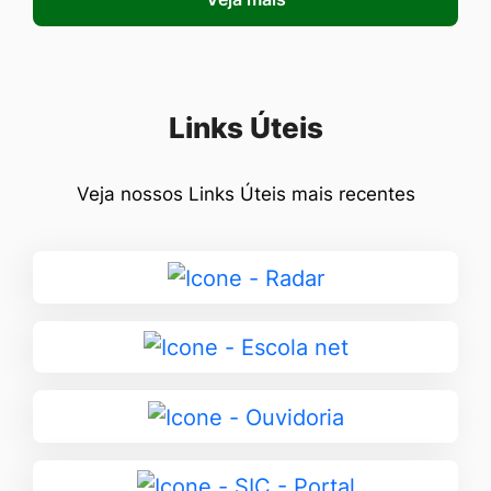
Seção Links Úteis
Links Úteis
Veja nossos Links Úteis mais recentes
Ir
para
Radar
Ir
para
Escola
Ir
net
para
Ouvidoria
Ir