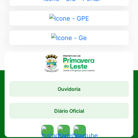
para
SIC
Ir
-
para
Portal
GPE
Ir
para
Ge
Ouvidoria
Diário Oficial
Acessar
Acessar
Acessar