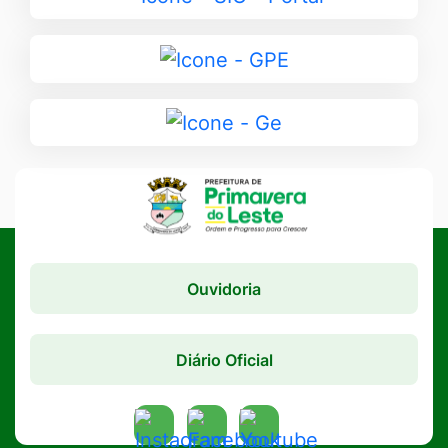
para
SIC
Ir
-
para
Portal
GPE
Ir
para
Ge
Ouvidoria
Diário Oficial
Acessar
Acessar
Acessar