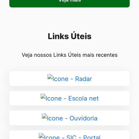
Seção Links Úteis
Links Úteis
Veja nossos Links Úteis mais recentes
Ir
para
Radar
Ir
para
Escola
Ir
net
para
Ouvidoria
Ir