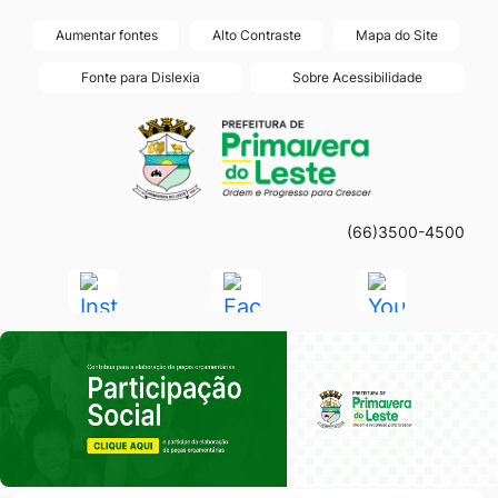
Seção
Ir
Aumentar fontes
Alto Contraste
Mapa do Site
de
para
Fonte para Dislexia
Sobre Acessibilidade
atalhos
o
Seção
Ir
e
conteúdo
do
para
links
[alt+1]
menu
a
de
Ir
principal
página
acessibilidade
para
(66)3500-4500
principal
o
do
Acessar
Acessar
Acessar
menu
site
a
a
a
[alt+2]
Seção do Primeiro Banner
Rede
Rede
Rede
Ir
Social
Social
Social
para
Instagram
Facebook
Youtube
a
busca
[alt+3]