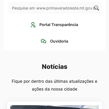
Pesquisar
Ir
para
Clique
o
para
Portal Transparência
rodapé
pesqui
[alt+4]
no
Ouvidoria
site
Seção Notícias
Notícias
Fique por dentro das últimas atualizações e
ações da nossa cidade