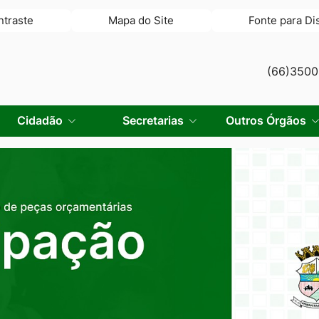
ntraste
Mapa do Site
Fonte para Di
(66)350
Cidadão
Secretarias
Outros Órgãos