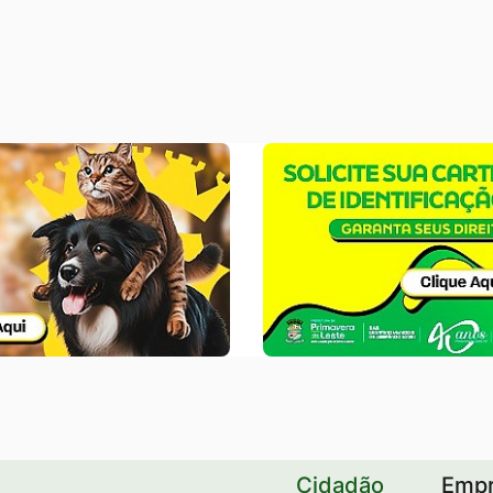
Banner
Careirinha
PCD
Cidadão
Emp