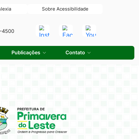
slexia
Sobre Acessibilidade
Acessar
Acessar
Acessar
0-4500
a
a
a
Rede
Rede
Rede
Publicações
Contato
Social
Social
Social
Instagram
Facebook
Youtube