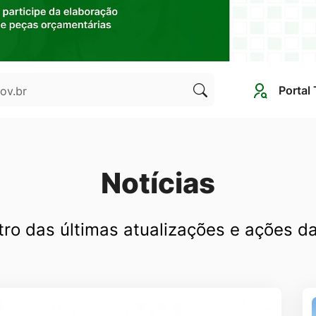
Portal
Clique
para
pesquisar
no
Notícias
site
tro das últimas atualizações e ações d