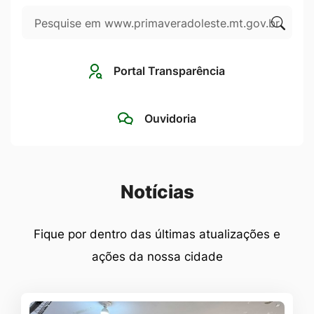
Pesquisar
Ir
para
Clique
o
para
Portal Transparência
rodapé
pesqui
[alt+4]
no
Ouvidoria
site
Seção Notícias
Notícias
Fique por dentro das últimas atualizações e
ações da nossa cidade