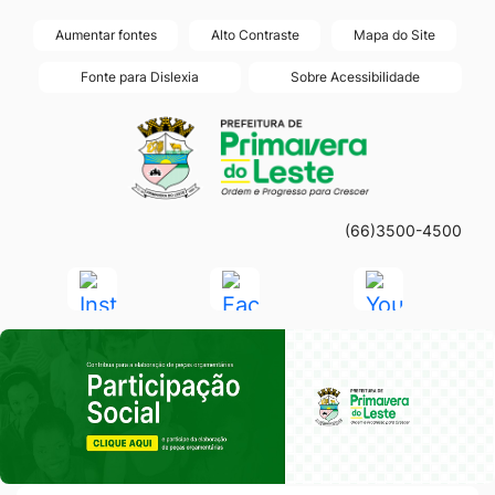
Seção
Ir
Aumentar fontes
Alto Contraste
Mapa do Site
de
para
Fonte para Dislexia
Sobre Acessibilidade
atalhos
o
Seção
Ir
e
conteúdo
do
para
links
[alt+1]
menu
a
de
Ir
principal
página
acessibilidade
para
(66)3500-4500
principal
o
do
Acessar
Acessar
Acessar
menu
site
a
a
a
[alt+2]
Seção do Primeiro Banner
Rede
Rede
Rede
Ir
Social
Social
Social
para
Instagram
Facebook
Youtube
a
busca
[alt+3]