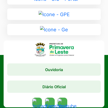
para
SIC
Ir
-
para
Portal
GPE
Ir
para
Ge
Ouvidoria
Diário Oficial
Acessar
Acessar
Acessar