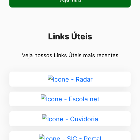
Seção Links Úteis
Links Úteis
Veja nossos Links Úteis mais recentes
Ir
para
Radar
Ir
para
Escola
Ir
net
para
Ouvidoria
Ir