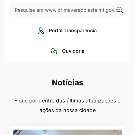
Pesquisar
Ir
para
Clique
o
para
Portal Transparência
rodapé
pesqui
[alt+4]
no
Ouvidoria
site
Seção Notícias
Notícias
Fique por dentro das últimas atualizações e
ações da nossa cidade