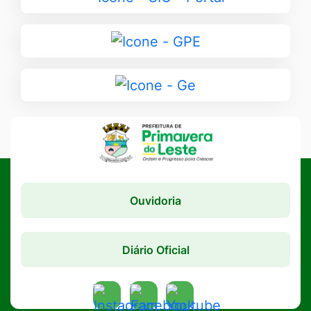
para
SIC
Ir
-
para
Portal
GPE
Ir
para
Ge
Ouvidoria
Diário Oficial
Acessar
Acessar
Acessar