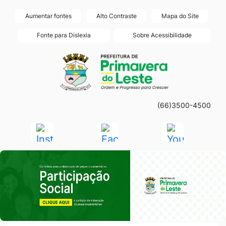
Seção
Ir
Aumentar fontes
Alto Contraste
Mapa do Site
de
para
Fonte para Dislexia
Sobre Acessibilidade
atalhos
o
Seção
Ir
e
conteúdo
do
para
links
[alt+1]
menu
a
de
Ir
principal
página
acessibilidade
para
(66)3500-4500
principal
o
do
Acessar
Acessar
Acessar
menu
site
a
a
a
[alt+2]
Seção do Primeiro Banner
Rede
Rede
Rede
Ir
Social
Social
Social
para
Instagram
Facebook
Youtube
a
busca
[alt+3]