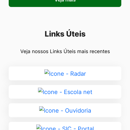
Seção Links Úteis
Links Úteis
Veja nossos Links Úteis mais recentes
Ir
para
Radar
Ir
para
Escola
Ir
net
para
Ouvidoria
Ir