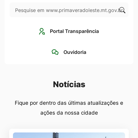
Pesquisar
Ir
para
Clique
o
para
Portal Transparência
rodapé
pesqui
[alt+4]
no
Ouvidoria
site
Seção Notícias
Notícias
Fique por dentro das últimas atualizações e
ações da nossa cidade