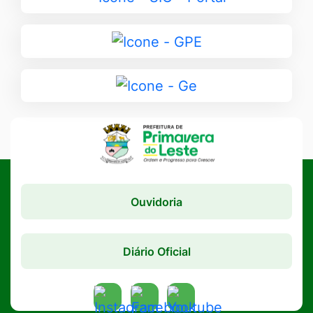
para
SIC
Ir
-
para
Portal
GPE
Ir
para
Ge
Ouvidoria
Diário Oficial
Acessar
Acessar
Acessar