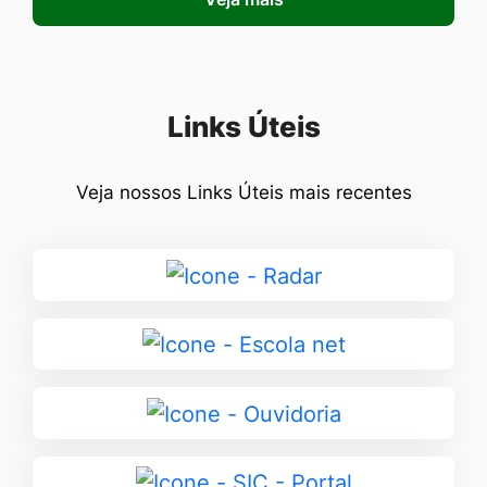
Seção Links Úteis
Links Úteis
Veja nossos Links Úteis mais recentes
Ir
para
Radar
Ir
para
Escola
Ir
net
para
Ouvidoria
Ir