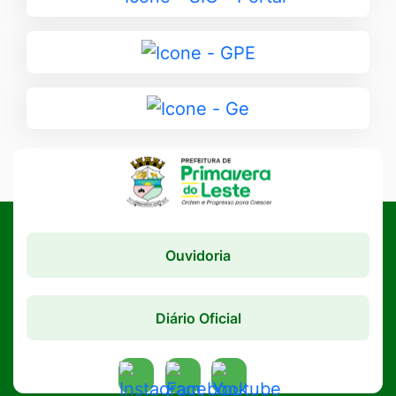
para
SIC
Ir
-
para
Portal
GPE
Ir
para
Ge
Ouvidoria
Diário Oficial
Acessar
Acessar
Acessar