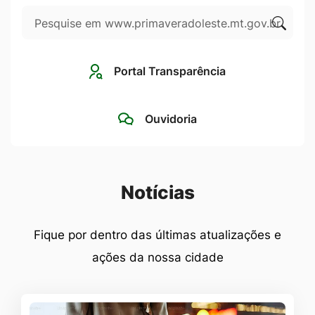
Pesquisar
Ir
para
Clique
o
para
Portal Transparência
rodapé
pesqui
[alt+4]
no
Ouvidoria
site
Seção Notícias
Notícias
Fique por dentro das últimas atualizações e
ações da nossa cidade