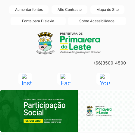
Seção
Ir
Aumentar fontes
Alto Contraste
Mapa do Site
de
para
Fonte para Dislexia
Sobre Acessibilidade
atalhos
o
Seção
Ir
e
conteúdo
do
para
links
[alt+1]
menu
a
de
Ir
principal
página
acessibilidade
para
(66)3500-4500
principal
o
do
Acessar
Acessar
Acessar
menu
site
a
a
a
[alt+2]
Seção do Primeiro Banner
Rede
Rede
Rede
Ir
Social
Social
Social
para
Instagram
Facebook
Youtube
a
busca
[alt+3]