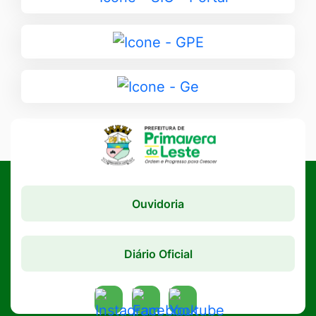
para
SIC
Ir
-
para
Portal
GPE
Ir
para
Ge
Ouvidoria
Diário Oficial
Acessar
Acessar
Acessar