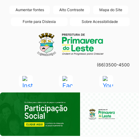
Seção
Ir
Aumentar fontes
Alto Contraste
Mapa do Site
de
para
Fonte para Dislexia
Sobre Acessibilidade
atalhos
o
Seção
Ir
e
conteúdo
do
para
links
[alt+1]
menu
a
de
Ir
principal
página
acessibilidade
para
(66)3500-4500
principal
o
do
Acessar
Acessar
Acessar
menu
site
a
a
a
[alt+2]
Seção do Primeiro Banner
Rede
Rede
Rede
Ir
Social
Social
Social
para
Instagram
Facebook
Youtube
a
busca
[alt+3]