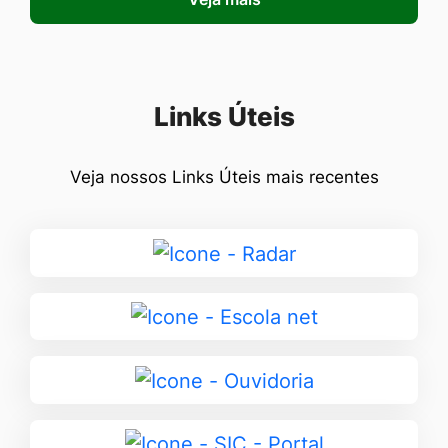
Seção Links Úteis
Links Úteis
Veja nossos Links Úteis mais recentes
Ir
para
Radar
Ir
para
Escola
Ir
net
para
Ouvidoria
Ir