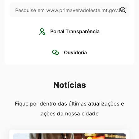
Pesquisar
Ir
para
Clique
o
para
Portal Transparência
rodapé
pesqui
[alt+4]
no
Ouvidoria
site
Seção Notícias
Notícias
Fique por dentro das últimas atualizações e
ações da nossa cidade