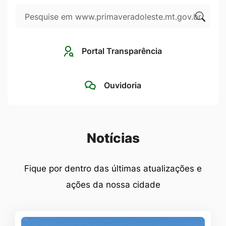
Pesquisar
Ir
para
Clique
o
para
Portal Transparência
rodapé
pesqui
[alt+4]
no
Ouvidoria
site
Seção Notícias
Notícias
Fique por dentro das últimas atualizações e
ações da nossa cidade