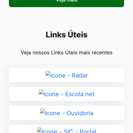
Seção Links Úteis
Links Úteis
Veja nossos Links Úteis mais recentes
Ir
para
Radar
Ir
para
Escola
Ir
net
para
Ouvidoria
Ir