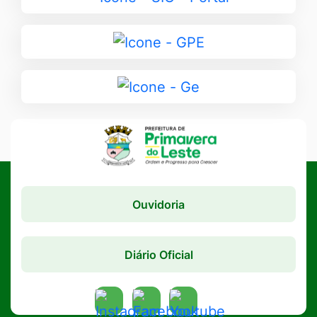
para
SIC
Ir
-
para
Portal
GPE
Ir
para
Ge
Ouvidoria
Diário Oficial
Acessar
Acessar
Acessar