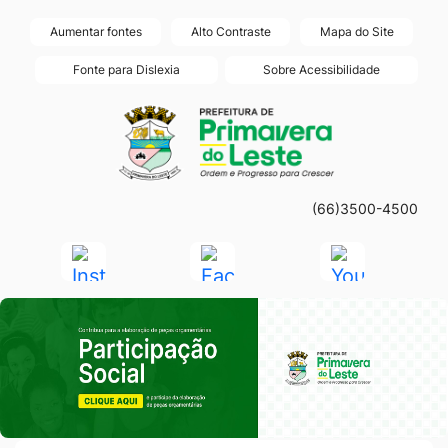
Seção
Ir
Aumentar fontes
Alto Contraste
Mapa do Site
de
para
Fonte para Dislexia
Sobre Acessibilidade
atalhos
o
Seção
Ir
e
conteúdo
do
para
links
[alt+1]
menu
a
de
Ir
principal
página
acessibilidade
para
(66)3500-4500
principal
o
do
Acessar
Acessar
Acessar
menu
site
a
a
a
[alt+2]
Seção do Primeiro Banner
Rede
Rede
Rede
Ir
Social
Social
Social
para
Instagram
Facebook
Youtube
a
busca
[alt+3]