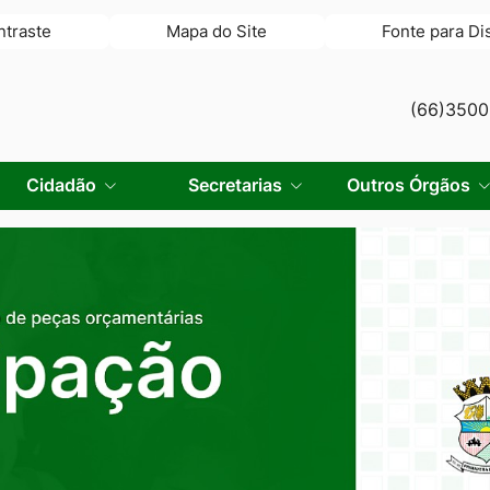
ntraste
Mapa do Site
Fonte para Di
(66)350
Cidadão
Secretarias
Outros Órgãos