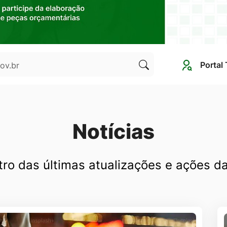
Portal
Clique
para
pesquisar
no
Notícias
site
tro das últimas atualizações e ações d