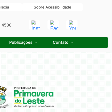
slexia
Sobre Acessibilidade
Acessar
Acessar
Acessar
0-4500
a
a
a
Rede
Rede
Rede
Publicações
Contato
Social
Social
Social
Instagram
Facebook
Youtube