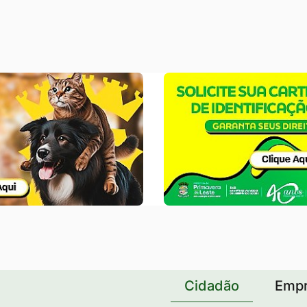
Banner
Careirinha
PCD
Cidadão
Emp