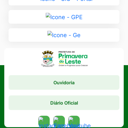
para
SIC
Ir
-
para
Portal
GPE
Ir
para
Ge
Ouvidoria
Diário Oficial
Acessar
Acessar
Acessar