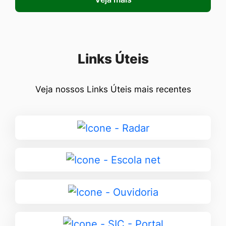
Seção Links Úteis
Links Úteis
Veja nossos Links Úteis mais recentes
Ir
para
Radar
Ir
para
Escola
Ir
net
para
Ouvidoria
Ir