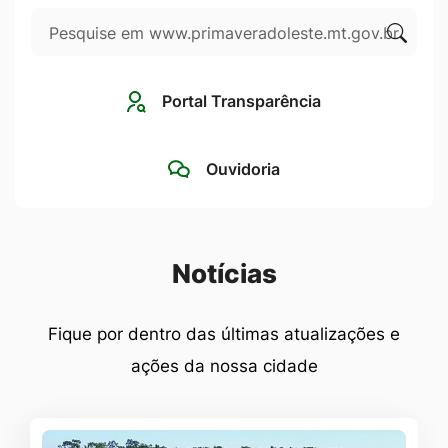
Pesquisar
Ir
para
Clique
o
para
Portal Transparência
rodapé
pesqui
[alt+4]
no
Ouvidoria
site
Seção Notícias
Notícias
Fique por dentro das últimas atualizações e
ações da nossa cidade