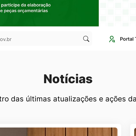
Portal
Clique
para
pesquisar
no
Notícias
site
tro das últimas atualizações e ações d