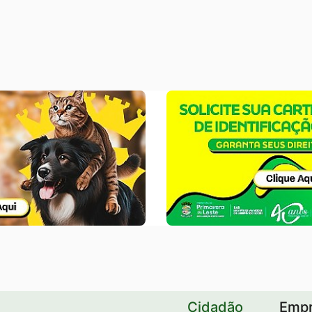
Banner
Careirinha
PCD
Cidadão
Emp