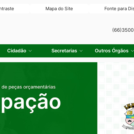
ntraste
Mapa do Site
Fonte para Di
(66)350
Cidadão
Secretarias
Outros Órgãos