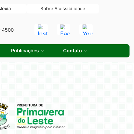
slexia
Sobre Acessibilidade
Acessar
Acessar
Acessar
0-4500
a
a
a
Rede
Rede
Rede
Publicações
Contato
Social
Social
Social
Instagram
Facebook
Youtube