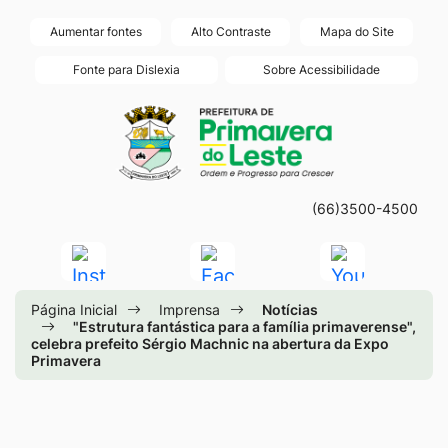
Seção
Ir
Aumentar fontes
Alto Contraste
Mapa do Site
de
para
Fonte para Dislexia
Sobre Acessibilidade
atalhos
o
Seção
Ir
e
conteúdo
do
para
links
[alt+1]
menu
a
de
Ir
principal
página
acessibilidade
para
(66)3500-4500
principal
o
do
Acessar
Acessar
Acessar
menu
site
a
a
a
[alt+2]
Página Inicial
Imprensa
Notícias
Rede
Rede
Rede
Ir
"Estrutura fantástica para a família primaverense",
celebra prefeito Sérgio Machnic na abertura da Expo
Social
Social
Social
para
Primavera
Instagram
Facebook
Youtube
a
busca
[alt+3]