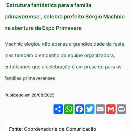
"Estrutura fantástica para a família
Ir
para
primaverense", celebra prefeito Sérgio Machnic
o
na abertura da Expo Primavera
rodapé
[alt+4]
Machnic elogiou não apenas a grandiosidade da festa,
mas também o empenho da equipe organizadora,
enfatizando que a celebração é um presente para as
famílias primaverenses
Publicado em 28/08/2025
Share
WhatsApp
Facebook
Twitter
Email
Gmail
P
Fonte:
Coordenadoria de Comunicação