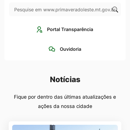
Pesquisar
Ir
para
Clique
o
para
Portal Transparência
rodapé
pesqui
[alt+4]
no
Ouvidoria
site
Seção Notícias
Notícias
Fique por dentro das últimas atualizações e
ações da nossa cidade