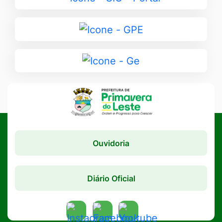
para
SIC
Ir
-
para
Portal
GPE
Ir
para
Ge
Ouvidoria
Diário Oficial
Acessar
Acessar
Acessar