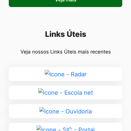
Seção Links Úteis
Links Úteis
Veja nossos Links Úteis mais recentes
Ir
para
Radar
Ir
para
Escola
Ir
net
para
Ouvidoria
Ir