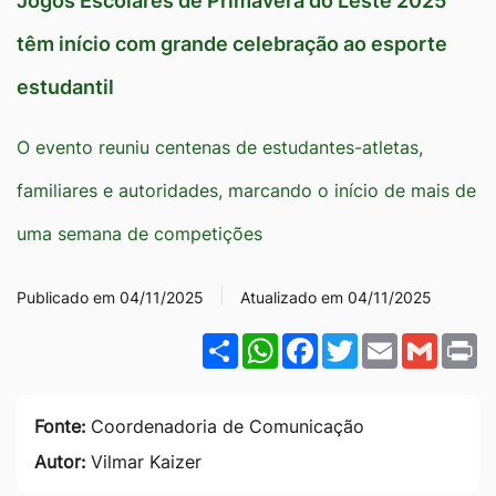
Jogos Escolares de Primavera do Leste 2025
Ir
têm início com grande celebração ao esporte
para
estudantil
o
rodapé
O evento reuniu centenas de estudantes-atletas,
[alt+4]
familiares e autoridades, marcando o início de mais de
uma semana de competições
Publicado em 04/11/2025
Atualizado em 04/11/2025
Share
WhatsApp
Facebook
Twitter
Email
Gmail
P
Fonte:
Coordenadoria de Comunicação
Autor:
Vilmar Kaizer