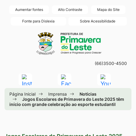
Seção
Ir
Aumentar fontes
Alto Contraste
Mapa do Site
de
para
Fonte para Dislexia
Sobre Acessibilidade
atalhos
o
Seção
Ir
e
conteúdo
do
para
links
[alt+1]
menu
a
de
Ir
principal
página
acessibilidade
para
(66)3500-4500
principal
o
do
Acessar
Acessar
Acessar
menu
site
a
a
a
[alt+2]
Página Inicial
Imprensa
Notícias
Rede
Rede
Rede
Ir
Jogos Escolares de Primavera do Leste 2025 têm
início com grande celebração ao esporte estudantil
Social
Social
Social
para
Instagram
Facebook
Youtube
a
busca
[alt+3]