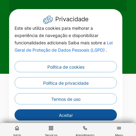
Privacidade
Este site utiliza cookies para melhorar a
experiência de navegação e disponibilizar
funcionalidades adicionais Saiba mais sobre a
Lei
Geral de Proteção de Dados Pessoais (LGPD)
.
Política de cookies
Política de privacidade
©2026 - Prefeitura de Primavera do Leste
Primavera do Leste - MT - Todos os direitos
reservados
Termos de uso
Aceitar
Início
Serviços
Atendimento
Menu