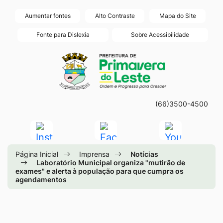
Seção
Ir
Aumentar fontes
Alto Contraste
Mapa do Site
de
para
Fonte para Dislexia
Sobre Acessibilidade
atalhos
o
Seção
Ir
e
conteúdo
do
para
links
[alt+1]
menu
a
de
Ir
principal
página
acessibilidade
para
(66)3500-4500
principal
o
do
Acessar
Acessar
Acessar
menu
site
a
a
a
[alt+2]
Página Inicial
Imprensa
Notícias
Rede
Rede
Rede
Ir
Laboratório Municipal organiza "mutirão de
exames" e alerta à população para que cumpra os
Social
Social
Social
para
agendamentos
Instagram
Facebook
Youtube
a
busca
[alt+3]