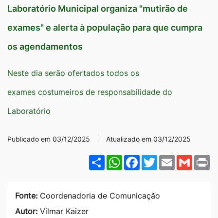
Laboratório Municipal organiza "mutirão de
Ir
para
exames" e alerta à população para que cumpra
o
os agendamentos
rodapé
[alt+4]
Neste dia serão ofertados todos os
exames costumeiros de responsabilidade do
Laboratório
Publicado em 03/12/2025
Atualizado em 03/12/2025
Share
WhatsApp
Facebook
Twitter
Email
Gmail
P
Fonte:
Coordenadoria de Comunicação
Autor:
Vilmar Kaizer