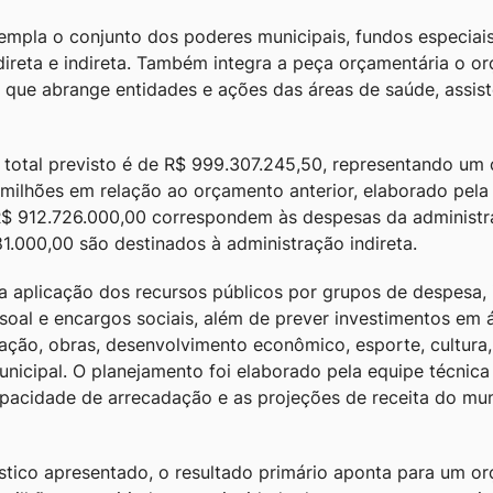
mpla o conjunto dos poderes municipais, fundos especiai
direta e indireta. Também integra a peça orçamentária o o
 que abrange entidades e ações das áreas de saúde, assist
r total previsto é de R$ 999.307.245,50, representando um
milhões em relação ao orçamento anterior, elaborado pela 
$ 912.726.000,00 correspondem às despesas da administra
1.000,00 são destinados à administração indireta.
a aplicação dos recursos públicos por grupos de despesa, 
oal e encargos sociais, além de prever investimentos em á
ção, obras, desenvolvimento econômico, esporte, cultura, 
nicipal. O planejamento foi elaborado pela equipe técnica 
pacidade de arrecadação e as projeções de receita do mun
tico apresentado, o resultado primário aponta para um o