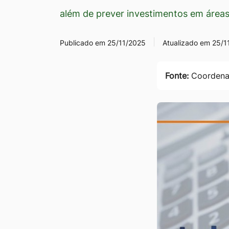
Ir
além de prever investimentos em áreas
para
o
Publicado em 25/11/2025
Atualizado em 25/1
rodapé
[alt+4]
Fonte:
Coordena