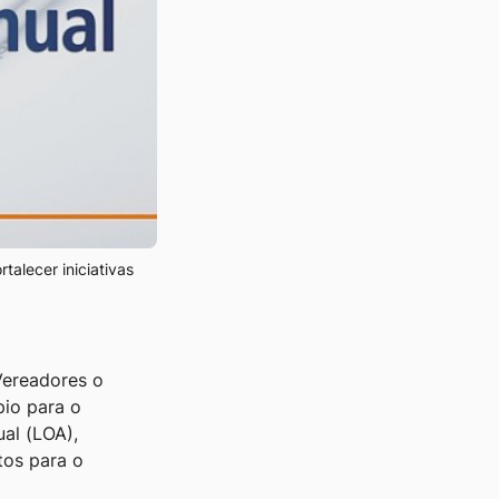
talecer iniciativas
Vereadores o
pio para o
al (LOA),
tos para o