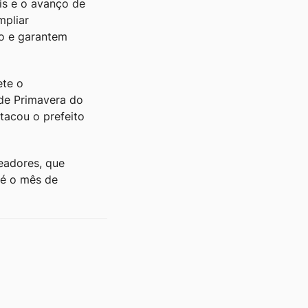
is e o avanço de
mpliar
co e garantem
ete o
de Primavera do
tacou o prefeito
eadores, que
té o mês de