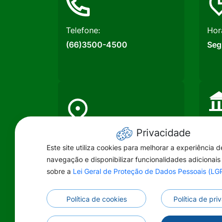
Telefone:
Hor
(66)3500-4500
Seg
Raz
Privacidade
Endereço:
MUN
Este site utiliza cookies para melhorar a experiência d
Rua Maringá, 444 - Centro
DO 
navegação e disponibilizar funcionalidades adicionais
Primavera do Leste - MT -
CNP
sobre a
Lei Geral de Proteção de Dados Pessoais (L
CEP 78850-000
01.
Política de cookies
Política de pr