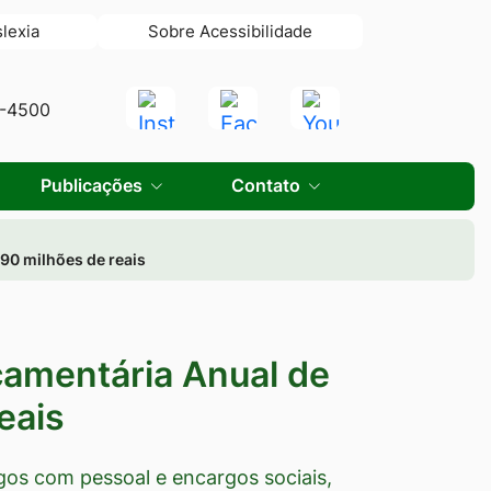
slexia
Sobre Acessibilidade
Acessar
Acessar
Acessar
0-4500
a
a
a
Rede
Rede
Rede
Publicações
Contato
Social
Social
Social
Instagram
Facebook
Youtube
90 milhões de reais
çamentária Anual de
eais
gos com pessoal e encargos sociais,