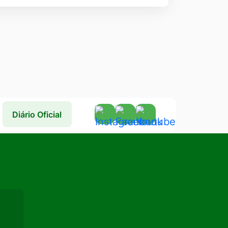
Acessar
Acessar
Acessar
Diário Oficial
a
a
a
Rede
Rede
Rede
Social
Social
Social
Instagram
Facebook
Youtube