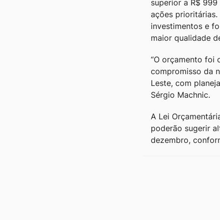
superior a R$ 999
ações prioritárias
investimentos e f
maior qualidade d
“O orçamento foi c
compromisso da no
Leste, com planej
Sérgio Machnic.
A Lei Orçamentári
poderão sugerir a
dezembro, conform
Outras notícias