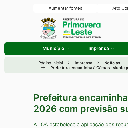
Seção
Ir
Aumentar fontes
Alto Co
de
para
Seção
Ir
atalhos
o
do
para
e
conteúdo
menu
a
links
[alt+1]
principal
página
Município
Imprensa
de
Ir
principal
acessibilidade
para
do
Página Inicial
Imprensa
Notícias
o
Prefeitura encaminha à Câmara Municipa
site
menu
[alt+2]
Ir
Prefeitura encaminha
para
2026 com previsão su
a
busca
A LOA estabelece a aplicação dos recu
[alt+3]