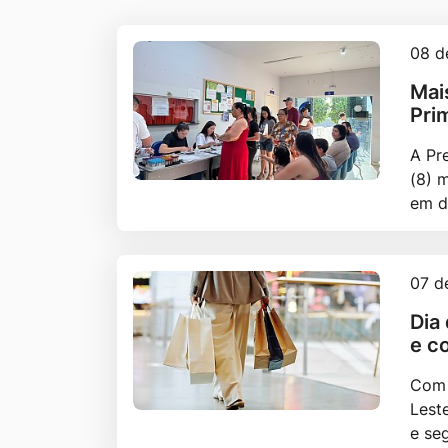
08 d
Mai
Pri
A Pr
(8) 
em d
07 d
Dia
e c
Com 
Lest
e se