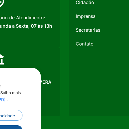
Cidadão
Imprensa
ário de Atendimento:
unda a Sexta, 07 às 13h
Secretarias
Contato
ão Social:
ICÍPIO DE PRIMAVERA
e
LESTE
 Saiba mais
J:
GPD)
.
974.088/0001-05
ivacidade