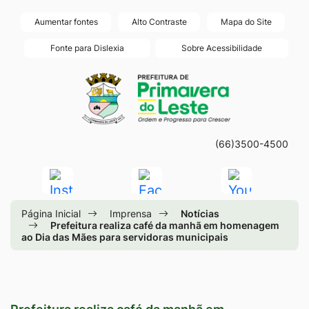
Seção
Ir
Aumentar fontes
Alto Contraste
Mapa do Site
de
para
Fonte para Dislexia
Sobre Acessibilidade
atalhos
o
Seção
Ir
e
conteúdo
do
para
links
[alt+1]
menu
a
de
Ir
principal
página
acessibilidade
para
(66)3500-4500
principal
o
do
Acessar
Acessar
Acessar
menu
site
a
a
a
[alt+2]
Página Inicial
Imprensa
Notícias
Rede
Rede
Rede
Ir
Prefeitura realiza café da manhã em homenagem
ao Dia das Mães para servidoras municipais
Social
Social
Social
para
Instagram
Facebook
Youtube
a
busca
[alt+3]