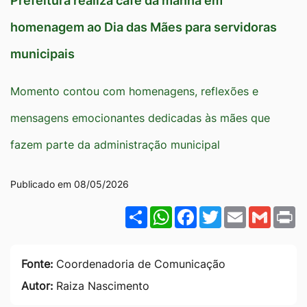
Prefeitura realiza café da manhã em
Ir
homenagem ao Dia das Mães para servidoras
para
municipais
o
rodapé
Momento contou com homenagens, reflexões e
[alt+4]
mensagens emocionantes dedicadas às mães que
fazem parte da administração municipal
Publicado em 08/05/2026
Share
WhatsApp
Facebook
Twitter
Email
Gmail
P
Fonte:
Coordenadoria de Comunicação
Autor:
Raiza Nascimento