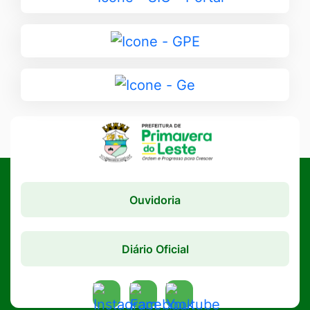
para
SIC
Ir
-
para
Portal
GPE
Ir
para
Ge
Ouvidoria
Diário Oficial
Acessar
Acessar
Acessar