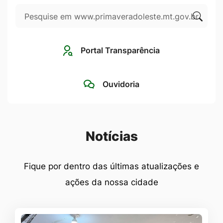
Pesquisar
Ir
para
Clique
o
para
Portal Transparência
rodapé
pesqui
[alt+4]
no
Ouvidoria
site
Seção Notícias
Notícias
Fique por dentro das últimas atualizações e
ações da nossa cidade