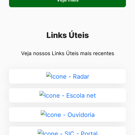
Seção Links Úteis
Links Úteis
Veja nossos Links Úteis mais recentes
Ir
para
Radar
Ir
para
Escola
Ir
net
para
Ouvidoria
Ir