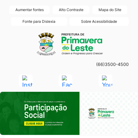
Seção
Ir
Aumentar fontes
Alto Contraste
Mapa do Site
de
para
Fonte para Dislexia
Sobre Acessibilidade
atalhos
o
Seção
Ir
e
conteúdo
do
para
links
[alt+1]
menu
a
de
Ir
principal
página
acessibilidade
para
(66)3500-4500
principal
o
do
Acessar
Acessar
Acessar
menu
site
a
a
a
[alt+2]
Seção do Primeiro Banner
Rede
Rede
Rede
Ir
Social
Social
Social
para
Instagram
Facebook
Youtube
a
busca
[alt+3]